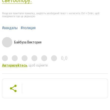
светоопору.
Якщо ви помітили помилку, виділіть необхідний текст і натисніть Ctrl + Enter, щоб
повідомити про це редакцію
#вандалы
#полиция
Байбуза Виктория
0,0
Авторизуйтесь
, щоб оцінити