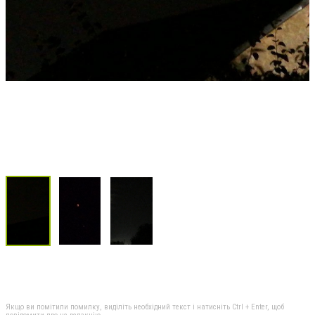
Якщо ви помітили помилку, виділіть необхідний текст і натисніть Ctrl + Enter, щоб