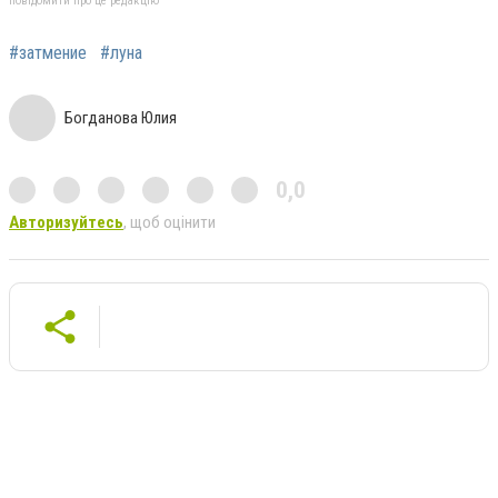
повідомити про це редакцію
#затмение
#луна
Богданова Юлия
0,0
Авторизуйтесь
, щоб оцінити