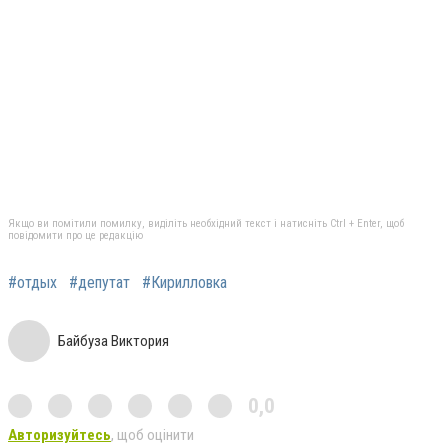
Якщо ви помітили помилку, виділіть необхідний текст і натисніть Ctrl + Enter, щоб
повідомити про це редакцію
#отдых
#депутат
#Кирилловка
Байбуза Виктория
0,0
Авторизуйтесь
, щоб оцінити