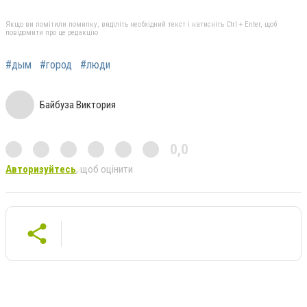
Якщо ви помітили помилку, виділіть необхідний текст і натисніть Ctrl + Enter, щоб
повідомити про це редакцію
#дым
#город
#люди
Байбуза Виктория
0,0
Авторизуйтесь
, щоб оцінити