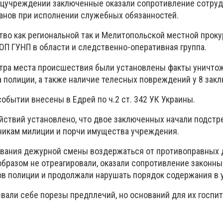
ецучреждении заключенные оказали сопротивление сотру
анов при исполнении служебных обязанностей.
тво как региональной так и Мелитопольской местной проку
ОП ГУНП в области и следственно-оперативная группа.
тра места происшествия были установлены факты уничто
полиции, а также наличие телесных повреждений у 8 зак
обытии внесены в Едрей по ч.2 ст. 342 УК Украины.
йствий установлено, что двое заключенных начали подстре
никам милиции и порчи имущества учреждения.
вания дежурной смены воздержаться от противоправных 
разом не отреагировали, оказали сопротивление законн
в полиции и продолжали нарушать порядок содержания в 
звали себе порезы предплечий, но оснований для их госпи