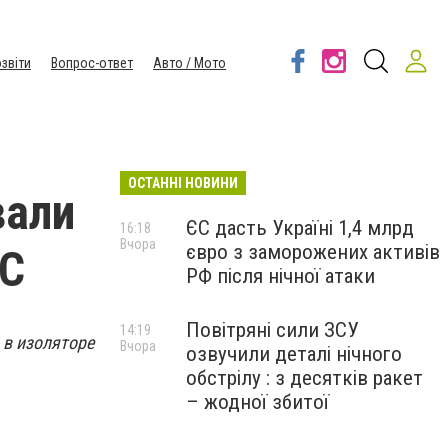
звіти
Вопрос-ответ
Авто / Мото
ОСТАННІ НОВИНИ
вали
ЄС дасть Україні 1,4 млрд
16:18
Вчора
євро з заморожених активів
ВС
РФ після нічної атаки
Повітряні сили ЗСУ
14:19
 в изоляторе
Вчора
озвучили деталі нічного
обстрілу : з десятків ракет
– жодної збитої