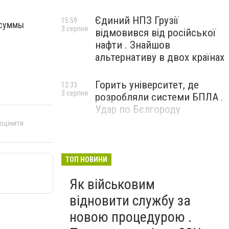
Єдиний НПЗ Грузії
15:59
 суммы
3 серпня
відмовився від російської
нафти . Знайшов
альтернативу в двох країнах
Горить університет, де
12:33
3 серпня
розробляли системи БПЛА .
Удар по Бєлгороду
 оцінити
ТОП НОВИНИ
Як військовим
відновити службу за
новою процедурою .