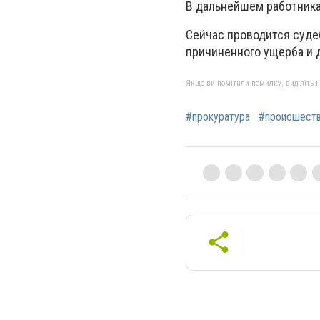
В дальнейшем работник
Сейчас проводится суд
причиненного ущерба и 
Якщо ви помітили помилку, виділіть нео
#прокуратура
#происшест