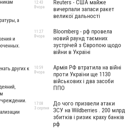
Reuters - США майже
дникам
12:43
Вчора
вичерпали запаси ракет
великої дальності
ратуры, а
Bloomberg - рф провела
11:27
Вчора
новий раунд таємних
жения и
зустрічей з Європою щодо
люченных.
війни в Україні
Армія РФ втратила на війні
10:59
кать других к
Вчора
проти України ще 1130
військових і два засоби
деяний,
ППО
ым
учреждении.
До чого призвели атаки
17:08
3 серпня
ЗСУ на Wildberries . 200 млрд
тализации
збитків і ризик краху банків
рф