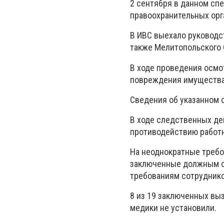
2 сентября в данном сп
правоохранительных орг
В ИВС выехало руководс
также Мелитопольского 
В ходе проведения осмо
повреждения имущества 
Сведения об указанном с
В ходе следственных де
противодействию работ
На неоднократные требо
заключенные должным об
требованиям сотруднико
8 из 19 заключенных вы
медики не установили.