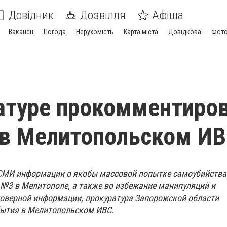
Довідник
Дозвілля
Афіша
Вакансії
Погода
Нерухомість
Карта міста
Довідкова
Фото
атуре прокомментиро
 в Мелитопольском И
 СМИ информации о якобы массовой попытке самоубийства
№3 в Мелитополе, а также во избежание манипуляций и
оверной информации, прокуратура Запорожской области
ытия в Мелитопольском ИВС.