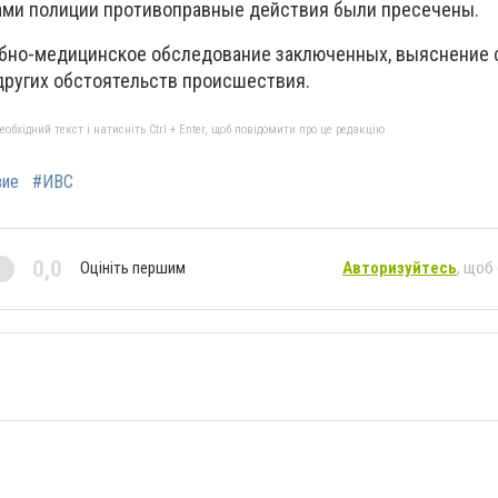
ами полиции противоправные действия были пресечены.
ебно-медицинское обследование заключенных, выяснение
других обстоятельств происшествия.
бхідний текст і натисніть Ctrl + Enter, щоб повідомити про це редакцію
вие
#ИВС
0,0
Оцініть першим
Авторизуйтесь
, щоб