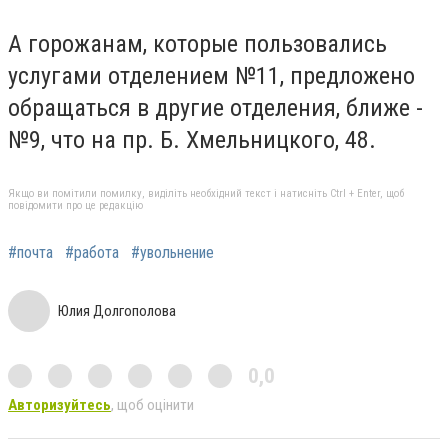
А горожанам, которые пользовались
услугами отделением №11, предложено
обращаться в другие отделения, ближе -
№9, что на пр. Б. Хмельницкого, 48.
Якщо ви помітили помилку, виділіть необхідний текст і натисніть Ctrl + Enter, щоб
повідомити про це редакцію
#почта
#работа
#увольнение
Юлия Долгополова
0,0
Авторизуйтесь
, щоб оцінити