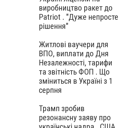
виробництво ракет до
Patriot . "Дуже непросте
рішення"
Житлові ваучери для
ВПО, виплати до Дня
Незалежності, тарифи
та звітність ФОП . Що
зміниться в Україні з 1
серпня
Трамп зробив
резонансну заяву про
українські надра . США