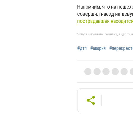
Напомним, что на пешех
совершил наезд на деву
пострадавшая находится
Якщо ви помітили помилку, виділіть нео
#дтп
#авария
#перекрест