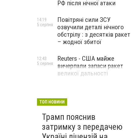
РФ після нічної атаки
Повітряні сили ЗСУ
14:19
5 серпня
озвучили деталі нічного
обстрілу : з десятків ракет
– жодної збитої
Reuters - США майже
12:43
5 серпня
вичерпали запаси ракет
великої дальності
ТОП НОВИНИ
Трамп пояснив
затримку з передачею
Україні ліцензій на