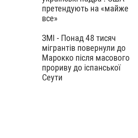
претендують на «майже
все»
ЗМІ - Понад 48 тисяч
мігрантів повернули до
Марокко після масового
прориву до іспанської
Сеути