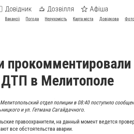
Довідник
Дозвілля
Афіша
Вакансії
Погода
Нерухомість
Карта міста
Довідкова
Фото
и прокомментировали
 ДТП в Мелитополе
в Мелитопольский отдел полиции в 08:40 поступило сообще
ьницкого и ул. Гетмана Сагайдачного.
ьские правоохранители, на данный момент ведется провер
ают все обстоятельства аварии.