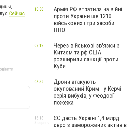
щины,
Армія РФ втратила на війні
10:50
дух.
Сейчас
проти України ще 1210
військових і три засоби
ППО
Через військові зв'язки з
09:18
Китаєм та рф США
розширили санкції проти
Куби
 оцінити
Дрони атакують
08:52
окупований Крим - у Керчі
серія вибухів, у Феодосії
пожежа
ЄС дасть Україні 1,4 млрд
16:18
5 серпня
євро з заморожених активів