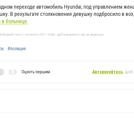
одном переходе автомобиль Hyundai, под управлением жен
шку. В результате столкновения девушку подбросило в воз
 в больнице.
бхідний текст і натисніть Ctrl + Enter, щоб повідомити про це редакцію
ок
#полиция
0,0
Оцініть першим
Авторизуйтесь
, щоб