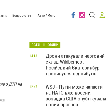
звіти
Вопрос-ответ
Авто / Мото
ОСТАННІ НОВИНИ
Дрони атакували черговий
14:13
склад Wildberries .
Російський Єкатеринбург
прокинувся від вибухів
ние о ДТП на
WSJ - Путін може напасти
12:47
на НАТО вже восени:
розвідка США опублікувала
ка.
новий прогноз