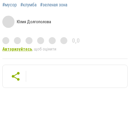
#мусор
#клумба
#зеленая зона
Юлия Долгополова
0,0
Авторизуйтесь
, щоб оцінити