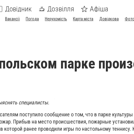
Довідник
Дозвілля
Афіша
Вакансії
Погода
Нерухомість
Карта міста
Довідкова
Фото
польском парке прои
ыяснять специалисты.
асателям поступило сообщение о том, что в парке культуры 
пожар. Прибыв на место происшествия, пожарные установил
в которой ранее проводили игры по настольному теннису. 