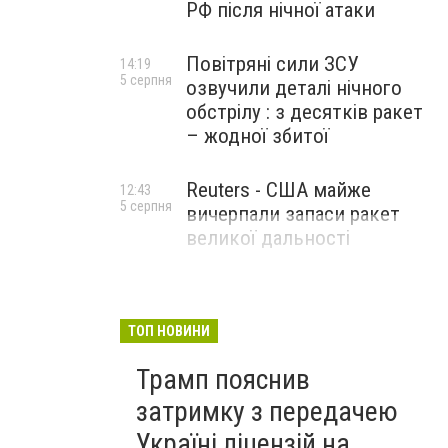
РФ після нічної атаки
Повітряні сили ЗСУ
14:19
5 серпня
озвучили деталі нічного
обстрілу : з десятків ракет
– жодної збитої
Reuters - США майже
12:43
5 серпня
вичерпали запаси ракет
великої дальності
ТОП НОВИНИ
Трамп пояснив
затримку з передачею
Україні ліцензій на