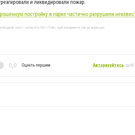
треагировали и ликвидировали пожар.
брошенную постройку в парке частично разрушили неизвес
бхідний текст і натисніть Ctrl + Enter, щоб повідомити про це редакцію
0,0
Оцініть першим
Авторизуйтесь
, щоб