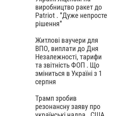
виробництво ракет до
Patriot . "Дуже непросте
рішення"
Житлові ваучери для
ВПО, виплати до Дня
Незалежності, тарифи
та звітність ФОП . Що
зміниться в Україні з 1
серпня
Трамп зробив
резонансну заяву про
українські надра . США