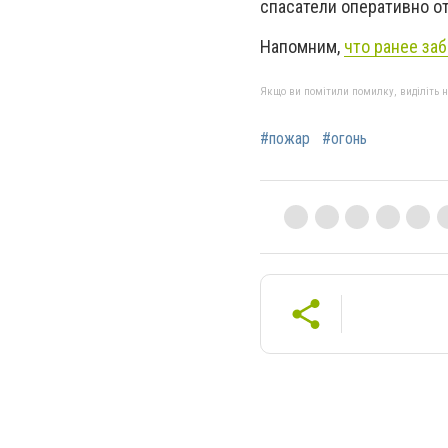
спасатели оперативно о
Напомним,
что ранее за
Якщо ви помітили помилку, виділіть нео
#пожар
#огонь