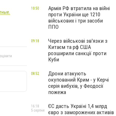
Армія РФ втратила на війні
10:50
тные.
проти України ще 1210
військових і три засоби
ППО
Через військові зв'язки з
09:18
Китаєм та рф США
розширили санкції проти
 оцінити
Куби
Дрони атакують
08:52
окупований Крим - у Керчі
серія вибухів, у Феодосії
пожежа
ЄС дасть Україні 1,4 млрд
16:18
5 серпня
євро з заморожених активів