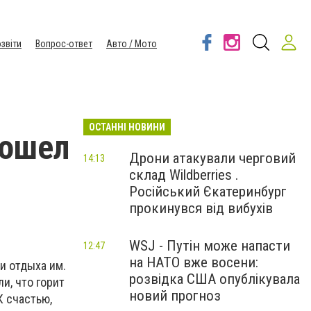
звіти
Вопрос-ответ
Авто / Мото
ОСТАННІ НОВИНИ
зошел
Дрони атакували черговий
14:13
склад Wildberries .
Російський Єкатеринбург
прокинувся від вибухів
WSJ - Путін може напасти
12:47
на НАТО вже восени:
и отдыха им.
розвідка США опублікувала
и, что горит
новий прогноз
К счастью,