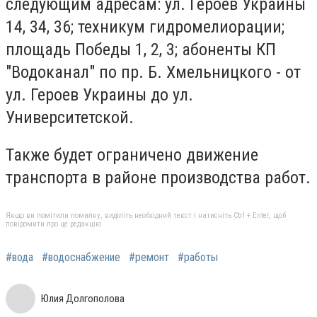
следующим адресам: ул. Героев Украины
14, 34, 36; техникум гидромелиорации;
площадь Победы 1, 2, 3; абоненты КП
"Водоканал" по пр. Б. Хмельницкого - от
ул. Героев Украины до ул.
Университетской.
Также будет ограничено движение
транспорта в районе производства работ.
Якщо ви помітили помилку, виділіть необхідний текст і натисніть Ctrl + Enter, щоб
повідомити про це редакцію
#вода
#водоснабжение
#ремонт
#работы
Юлия Долгополова