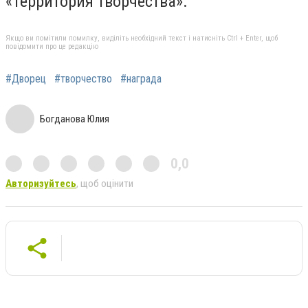
«Территория творчества».
Якщо ви помітили помилку, виділіть необхідний текст і натисніть Ctrl + Enter, щоб
повідомити про це редакцію
#Дворец
#творчество
#награда
Богданова Юлия
0,0
Авторизуйтесь
, щоб оцінити