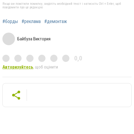
Якщо ви помітили помилку, виділіть необхідний текст і натисніть Ctrl + Enter, щоб
повідомити про це редакцію
#борды
#реклама
#демонтаж
Байбуза Виктория
0,0
Авторизуйтесь
, щоб оцінити