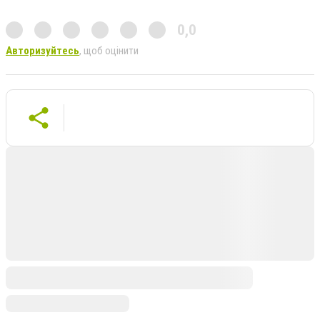
0,0
Авторизуйтесь
, щоб оцінити