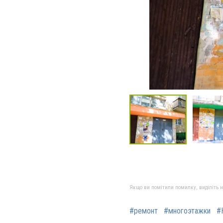
Якщо ви помітили помилку, виділіть нео
#ремонт
#многоэтажки
#