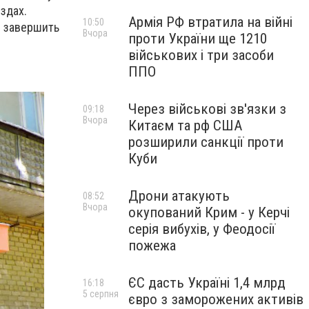
здах.
Армія РФ втратила на війні
10:50
и завершить
Вчора
проти України ще 1210
військових і три засоби
ППО
Через військові зв'язки з
09:18
Вчора
Китаєм та рф США
розширили санкції проти
Куби
Дрони атакують
08:52
Вчора
окупований Крим - у Керчі
серія вибухів, у Феодосії
пожежа
ЄС дасть Україні 1,4 млрд
16:18
5 серпня
євро з заморожених активів