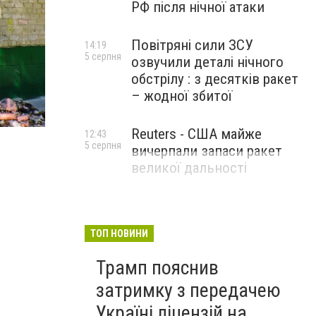
РФ після нічної атаки
Повітряні сили ЗСУ
14:19
5 серпня
озвучили деталі нічного
обстрілу : з десятків ракет
– жодної збитої
Reuters - США майже
12:43
5 серпня
вичерпали запаси ракет
великої дальності
ТОП НОВИНИ
Трамп пояснив
затримку з передачею
Україні ліцензій на