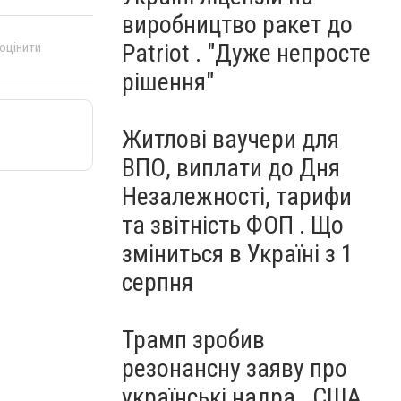
виробництво ракет до
Patriot . "Дуже непросте
 оцінити
рішення"
Житлові ваучери для
ВПО, виплати до Дня
Незалежності, тарифи
та звітність ФОП . Що
зміниться в Україні з 1
серпня
Трамп зробив
резонансну заяву про
українські надра . США