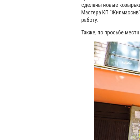
сделаны новые козырьки
Мастера КП "Жилмассив"
работу.
Также, по просьбе местн