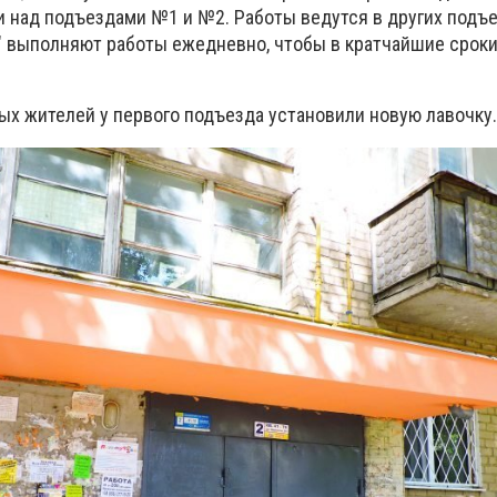
 над подъездами №1 и №2. Работы ведутся в других подъе
 выполняют работы ежедневно, чтобы в кратчайшие срок
ых жителей у первого подъезда установили новую лавочку.