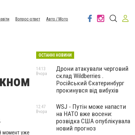
звіти
Вопрос-ответ
Авто / Мото
ОСТАННІ НОВИНИ
Дрони атакували черговий
14:13
Вчора
склад Wildberries .
ажном
Російський Єкатеринбург
прокинувся від вибухів
WSJ - Путін може напасти
12:47
Вчора
на НАТО вже восени:
.
розвідка США опублікувала
новий прогноз
ый момент уже