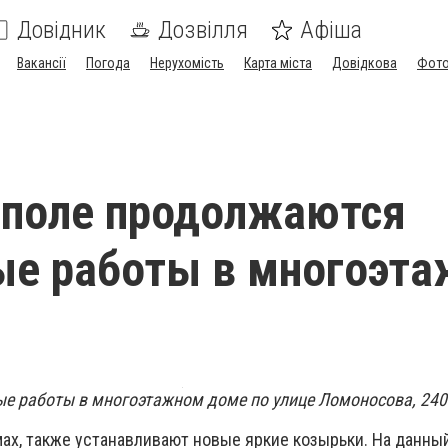
Довідник
Дозвілля
Афіша
Вакансії
Погода
Нерухомість
Карта міста
Довідкова
Фото
ополе продолжаются
ые работы в многоэт
 работы в многоэтажном доме по улице Ломоносова, 240
омах, также устанавливают новые яркие козырьки. На данн