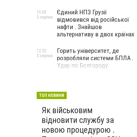
Єдиний НПЗ Грузії
15:59
3 серпня
відмовився від російської
нафти . Знайшов
альтернативу в двох країнах
Горить університет, де
12:33
3 серпня
розробляли системи БПЛА .
Удар по Бєлгороду
ТОП НОВИНИ
Як військовим
відновити службу за
новою процедурою .