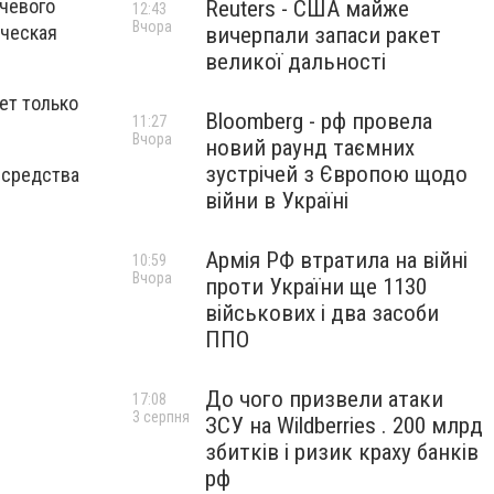
чевого
Reuters - США майже
12:43
Вчора
ическая
вичерпали запаси ракет
великої дальності
ет только
Bloomberg - рф провела
11:27
Вчора
новий раунд таємних
зустрічей з Європою щодо
 средства
війни в Україні
Армія РФ втратила на війні
10:59
Вчора
проти України ще 1130
військових і два засоби
ППО
До чого призвели атаки
17:08
3 серпня
ЗСУ на Wildberries . 200 млрд
збитків і ризик краху банків
рф