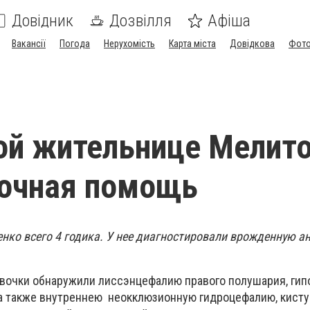
Довідник
Дозвілля
Афіша
Вакансії
Погода
Нерухомість
Карта міста
Довідкова
Фото
ой жительнице Мелит
рочная помощь
ко всего 4 годика. У нее диагностировали врожденную 
евочки обнаружили лиссэнцефалию правого полушария, гип
 а также внутреннею неокклюзионную гидроцефалию, кисту