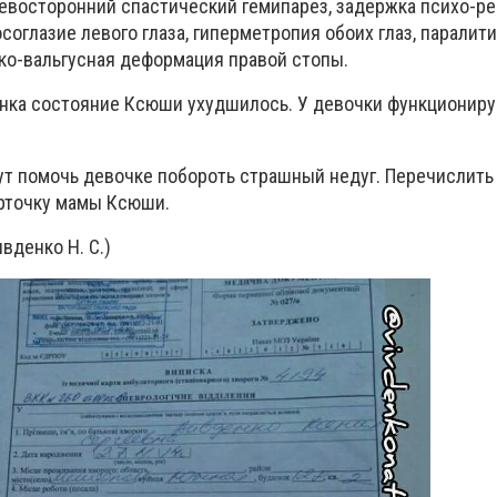
восторонний спастический гемипарез, задержка психо-ре
соглазие левого глаза, гиперметропия обоих глаз, паралит
ско-вальгусная деформация правой стопы.
нка состояние Ксюши ухудшилось. У девочки функциониру
т помочь девочке побороть страшный недуг. Перечислить
рточку мамы Ксюши.
вденко Н. С.)