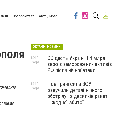
звіти
Вопрос-ответ
Авто / Мото
ОСТАННІ НОВИНИ
ополя
ЄС дасть Україні 1,4 млрд
16:18
Вчора
євро з заморожених активів
РФ після нічної атаки
Повітряні сили ЗСУ
14:19
аномалию
Вчора
озвучили деталі нічного
обстрілу : з десятків ракет
– жодної збитої
оплазия