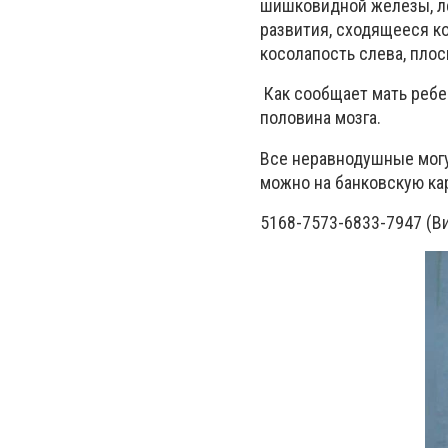
шишковидной железы, ле
развития, сходящееся ко
косолапость слева, пло
Как сообщает мать ребе
половина мозга.
Все неравнодушные могу
можно на банковскую ка
5168-7573-6833-7947 (Ви