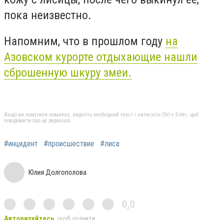
пока неизвестно.
Напомним, что в прошлом году
на
Азовском курорте отдыхающие нашли
сброшенную шкуру змеи.
Якщо ви помітили помилку, виділіть необхідний текст і натисніть Ctrl + Enter, щоб
повідомити про це редакцію
#инцидент
#происшествие
#лиса
Юлия Долгополова
0,0
Авторизуйтесь
, щоб оцінити