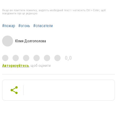
Якщо ви помітили помилку, виділіть необхідний текст і натисніть Ctrl + Enter, щоб
повідомити про це редакцію
#пожар
#огонь
#спасатели
Юлия Долгополова
0,0
Авторизуйтесь
, щоб оцінити