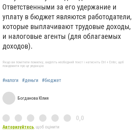
Ответственными за его удержание и
уплату в бюджет являются работодатели,
которые выплачивают трудовые доходы,
и налоговые агенты (для облагаемых
доходов).
Якщо ви помітили помилку, виділіть необхідний текст і натисніть Ctrl + Enter, щоб
повідомити про це редакцію
#налоги
#деньги
#бюджет
Богданова Юлия
0,0
Авторизуйтесь
, щоб оцінити