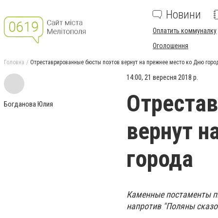
Новини
Оплатить коммуналку
Оголошення
Головна
Отреставрированные бюсты поэтов вернут на прежнее место ко Дню горо
14:00, 21 вересня 2018 р.
Отрестав
Богданова Юлия
вернут н
города
Каменные постаменты пи
напротив "Поляны сказо