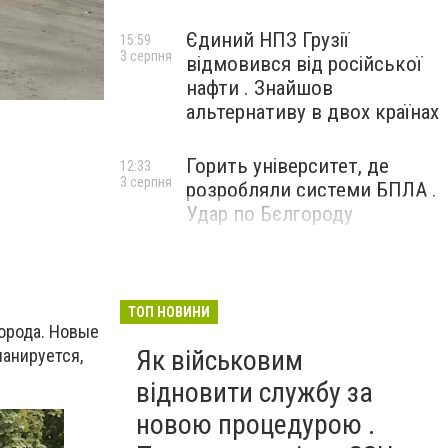
Єдиний НПЗ Грузії
15:59
3 серпня
відмовився від російської
нафти . Знайшов
альтернативу в двох країнах
Горить університет, де
12:33
3 серпня
розробляли системи БПЛА .
Удар по Бєлгороду
ТОП НОВИНИ
орода. Новые
Як військовим
ланируется,
відновити службу за
новою процедурою .