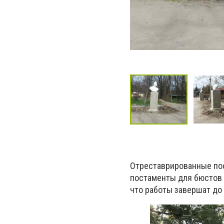
Отреставрированные пос
постаменты для бюстов 
что работы завершат до