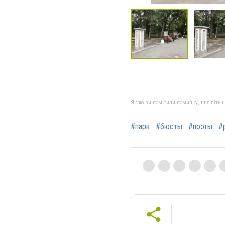
Якщо ви помітили помилку, виділіть нео
#парк
#бюсты
#поэты
#