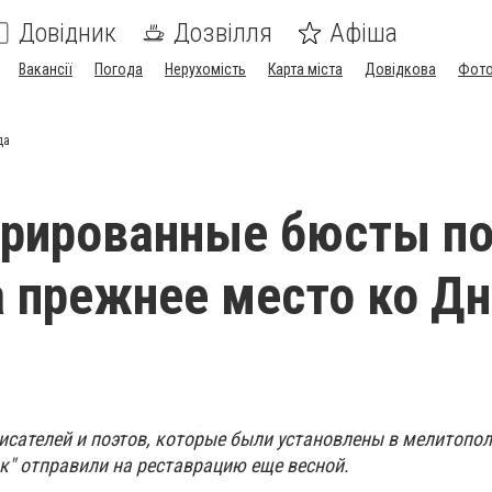
Довідник
Дозвілля
Афіша
Вакансії
Погода
Нерухомість
Карта міста
Довідкова
Фото
да
рированные бюсты по
а прежнее место ко Д
сателей и поэтов, которые были установлены в мелитопо
к" отправили на реставрацию еще весной.