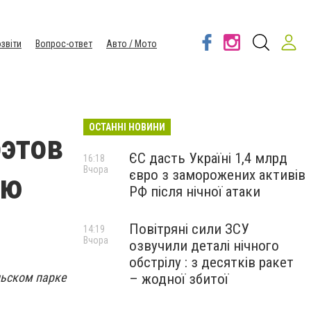
звіти
Вопрос-ответ
Авто / Мото
ОСТАННІ НОВИНИ
этов
ЄС дасть Україні 1,4 млрд
16:18
Вчора
євро з заморожених активів
ню
РФ після нічної атаки
Повітряні сили ЗСУ
14:19
Вчора
озвучили деталі нічного
обстрілу : з десятків ракет
льском парке
– жодної збитої