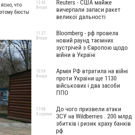
Reuters - США майже
12:43
ясно, что
Вчора
вичерпали запаси ракет
оэтому бюсты
великої дальності
Bloomberg - рф провела
11:27
Вчора
новий раунд таємних
зустрічей з Європою щодо
війни в Україні
Армія РФ втратила на війні
10:59
Вчора
проти України ще 1130
військових і два засоби
ППО
До чого призвели атаки
17:08
3 серпня
ЗСУ на Wildberries . 200 млрд
збитків і ризик краху банків
рф