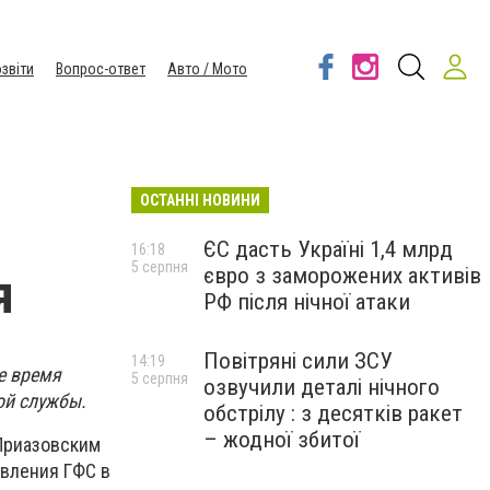
звіти
Вопрос-ответ
Авто / Мото
ОСТАННІ НОВИНИ
ЄС дасть Україні 1,4 млрд
16:18
5 серпня
євро з заморожених активів
я
РФ після нічної атаки
Повітряні сили ЗСУ
14:19
е время
5 серпня
озвучили деталі нічного
ой службы.
обстрілу : з десятків ракет
– жодної збитої
Приазовским
авления ГФС в