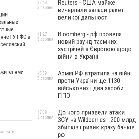
Reuters - США майже
12:43
5 серпня
вичерпали запаси ракет
ции
великої дальності
скальные
естные
Bloomberg - рф провела
11:27
ние ГУ ГФС в
5 серпня
новий раунд таємних
еселовский
зустрічей з Європою щодо
війни в Україні
 жителями
Армія РФ втратила на війні
10:59
5 серпня
проти України ще 1130
військових і два засоби
ППО
До чого призвели атаки
17:08
3 серпня
ЗСУ на Wildberries . 200 млрд
збитків і ризик краху банків
 оцінити
рф