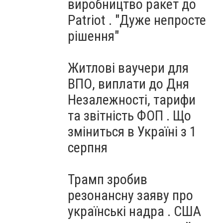
виробництво ракет до
Patriot . "Дуже непросте
рішення"
Житлові ваучери для
ВПО, виплати до Дня
Незалежності, тарифи
та звітність ФОП . Що
зміниться в Україні з 1
серпня
Трамп зробив
резонансну заяву про
українські надра . США