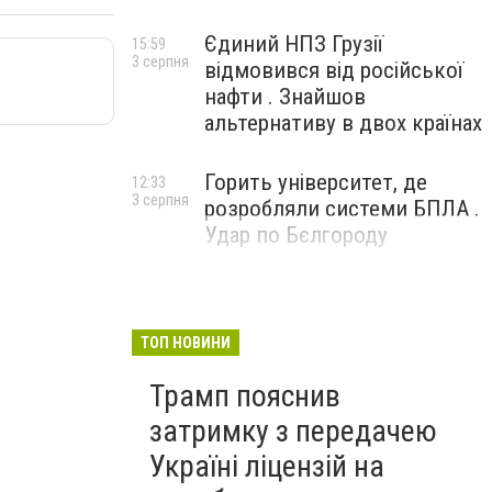
Єдиний НПЗ Грузії
15:59
3 серпня
відмовився від російської
нафти . Знайшов
альтернативу в двох країнах
Горить університет, де
12:33
3 серпня
розробляли системи БПЛА .
Удар по Бєлгороду
ТОП НОВИНИ
Трамп пояснив
затримку з передачею
Україні ліцензій на