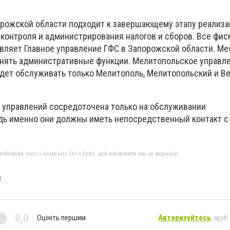
рожской области подходит к завершающему этапу реализа
контроля и администрирования налогов и сборов. Все фи
вляет Главное управление ГФС в Запорожской области. М
нять административные функции. Мелитопольское управле
дет обслуживать только Мелитополь, Мелитопольский и В
 управлений сосредоточена только на обслуживании
дь именно они должны иметь непосредственный контакт с
бхідний текст і натисніть Ctrl + Enter, щоб повідомити про це редакцію
я
0,0
Оцініть першим
Авторизуйтесь
, щоб