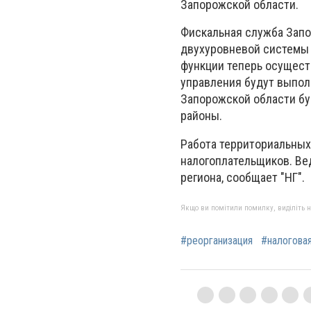
Запорожской области.
Фискальная служба Запо
двухуровневой системы 
функции теперь осущест
управления будут выпол
Запорожcкой области бу
районы.
Работа территориальных
налогоплательщиков. Ве
региона, сообщает "НГ".
Якщо ви помітили помилку, виділіть нео
#реорганизация
#налогова