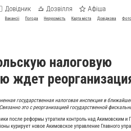
Довідник
Дозвілля
Афіша
Вакансії
Погода
Нерухомість
Карта міста
Довідкова
Фото
ольскую налоговую
ю ждет реорганизаци
енная государственная налоговая инспекция в ближайше
 Связанно это с реорганизацией государственной фискальн
ики после реформы утратили контроль над Акимовским и 
айоны курирует новое Акимовское управление Главного упр