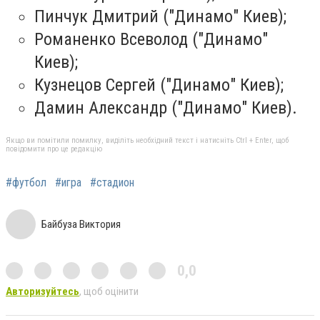
Пинчук Дмитрий ("Динамо" Киев);
Романенко Всеволод ("Динамо"
Киев);
Кузнецов Сергей ("Динамо" Киев);
Дамин Александр ("Динамо" Киев).
Якщо ви помітили помилку, виділіть необхідний текст і натисніть Ctrl + Enter, щоб
повідомити про це редакцію
#футбол
#игра
#стадион
Байбуза Виктория
0,0
Авторизуйтесь
, щоб оцінити