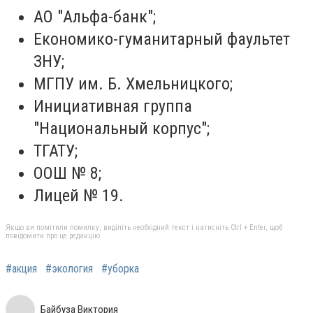
АО "Альфа-банк";
Економико-гуманитарный фаультет
ЗНУ;
МГПУ им. Б. Хмельницкого;
Инициативная группа
"Национальный корпус";
ТГАТУ;
ООШ № 8;
Лицей № 19.
Якщо ви помітили помилку, виділіть необхідний текст і натисніть Ctrl + Enter, щоб
повідомити про це редакцію
#акция
#экология
#уборка
Байбуза Виктория