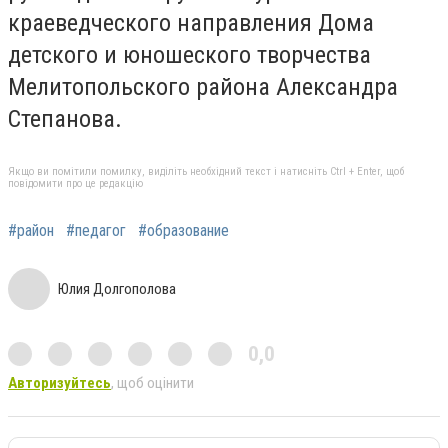
краеведческого направления Дома
детского и юношеского творчества
Мелитопольского района Александра
Степанова.
Якщо ви помітили помилку, виділіть необхідний текст і натисніть Ctrl + Enter, щоб
повідомити про це редакцію
#район
#педагог
#образование
Юлия Долгополова
0,0
Авторизуйтесь
, щоб оцінити