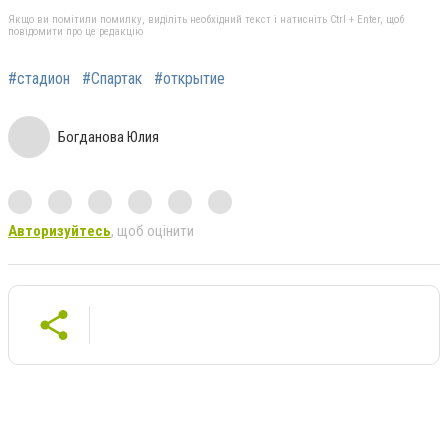
Якщо ви помітили помилку, виділіть необхідний текст і натисніть Ctrl + Enter, щоб
повідомити про це редакцію
#стадион
#Спартак
#открытие
Богданова Юлия
Авторизуйтесь
, щоб оцінити