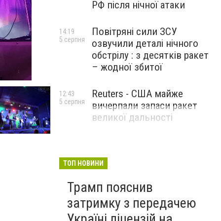
РФ після нічної атаки
Повітряні сили ЗСУ
14:19
5 серпня
озвучили деталі нічного
обстрілу : з десятків ракет
– жодної збитої
Reuters - США майже
12:43
5 серпня
вичерпали запаси ракет
великої дальності
ТОП НОВИНИ
Трамп пояснив
затримку з передачею
Україні ліцензій на