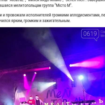
вшаяся мелитопольцам группа "Мiсто М".
 и провожали исполнителей громкими аплодисментами, пе
чился ярким, громким и зажигательным.