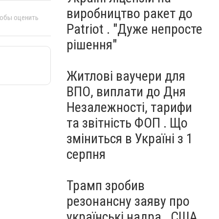
виробництво ракет до
тобы оценить
Patriot . "Дуже непросте
рішення"
Житлові ваучери для
ВПО, виплати до Дня
Незалежності, тарифи
та звітність ФОП . Що
зміниться в Україні з 1
серпня
Трамп зробив
резонансну заяву про
українські надра . США