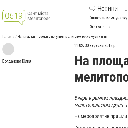
Новини
Оплатить коммуналку
Оголошення
Головна
На площади Победы выступили мелитопольские музыканты
11:02, 30 вересня 2018 р.
На площ
Богданова Юлия
мелитоп
Вчера в рамках праздно
мелитопольских групп "
На мероприятие пришли 
Свои хиты исполняли гру