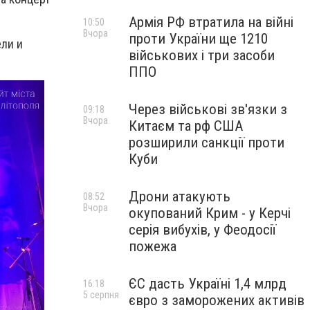
Армія РФ втратила на війні
10:50
Вчора
проти України ще 1210
ли и
військових і три засоби
ППО
Через військові зв'язки з
09:18
Вчора
Китаєм та рф США
розширили санкції проти
Куби
Дрони атакують
08:52
Вчора
окупований Крим - у Керчі
серія вибухів, у Феодосії
пожежа
ЄС дасть Україні 1,4 млрд
16:18
5 серпня
євро з заморожених активів