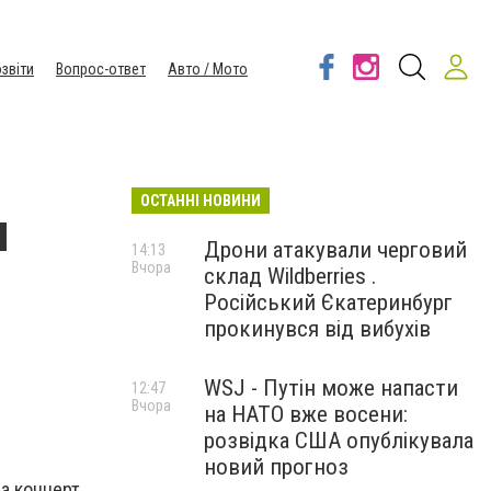
звіти
Вопрос-ответ
Авто / Мото
ОСТАННІ НОВИНИ
и
Дрони атакували черговий
14:13
Вчора
склад Wildberries .
Російський Єкатеринбург
прокинувся від вибухів
WSJ - Путін може напасти
12:47
Вчора
на НАТО вже восени:
розвідка США опублікувала
новий прогноз
ла концерт