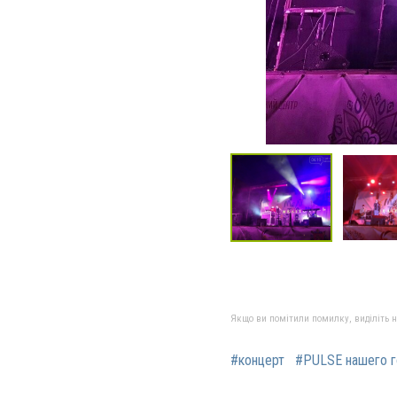
Якщо ви помітили помилку, виділіть нео
#концерт
#PULSE нашего г