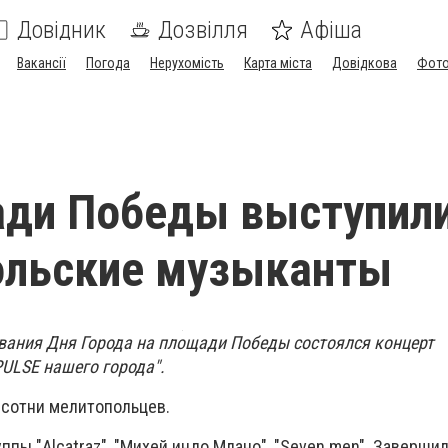
Довідник
Дозвілля
Афіша
Вакансії
Погода
Нерухомість
Карта міста
Довідкова
Фото
ади Победы выступил
ольские музыканты
вания Дня Города на площади Победы состоялся концерт
PULSE нашего города".
сотни мелитопольцев.
ппы "Alcatraz", "Михей индо Млано", "Seven men". Заверши