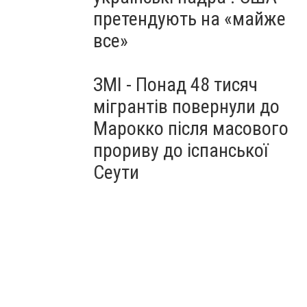
претендують на «майже
все»
ЗМІ - Понад 48 тисяч
мігрантів повернули до
Марокко після масового
прориву до іспанської
Сеути