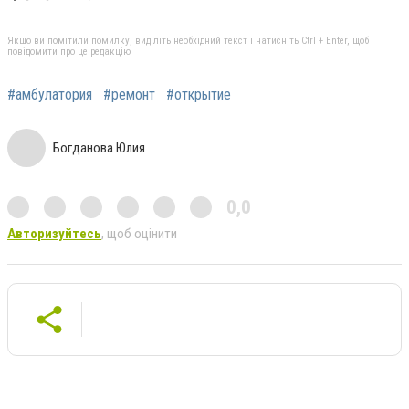
Якщо ви помітили помилку, виділіть необхідний текст і натисніть Ctrl + Enter, щоб
повідомити про це редакцію
#амбулатория
#ремонт
#открытие
Богданова Юлия
0,0
Авторизуйтесь
, щоб оцінити