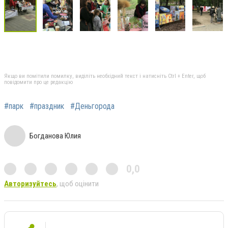
Якщо ви помітили помилку, виділіть необхідний текст і натисніть Ctrl + Enter, щоб
повідомити про це редакцію
#парк
#праздник
#Деньгорода
Богданова Юлия
0,0
Авторизуйтесь
, щоб оцінити