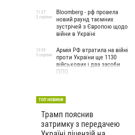
Bloomberg - рф провела
11:27
5 серпня
новий раунд таємних
зустрічей з Європою щодо
війни в Україні
Армія РФ втратила на війні
10:59
Фото из соцсетей
5 серпня
проти України ще 1130
військових і два засоби
ППО
ТОП НОВИНИ
Трамп пояснив
затримку з передачею
Україні ліцензій на