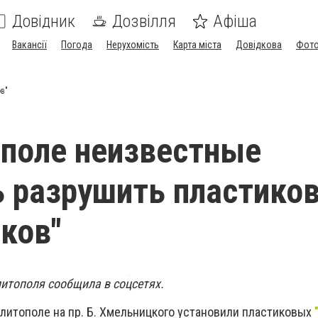
Довідник
Дозвілля
Афіша
Вакансії
Погода
Нерухомість
Карта міста
Довідкова
Фото
в"
поле неизвестные
 разрушить пластико
ков"
итополя сообщила в соцсетях.
литополе на пр. Б. Хмельницкого установили пластиковых