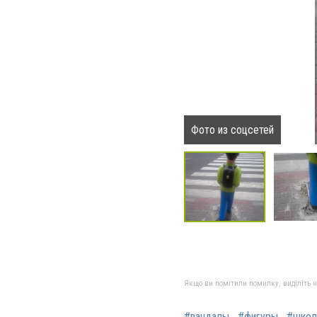
Фото из соцсетей
Якщо ви помітили помилку, виділіть нео
#вандалы
#фигуры
#школ