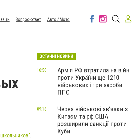
звіти
Вопрос-ответ
Авто / Мото
ОСТАННІ НОВИНИ
Армія РФ втратила на війні
10:50
проти України ще 1210
вых
військових і три засоби
ППО
Через військові зв'язки з
09:18
Китаєм та рф США
розширили санкції проти
Куби
"школьников"
.