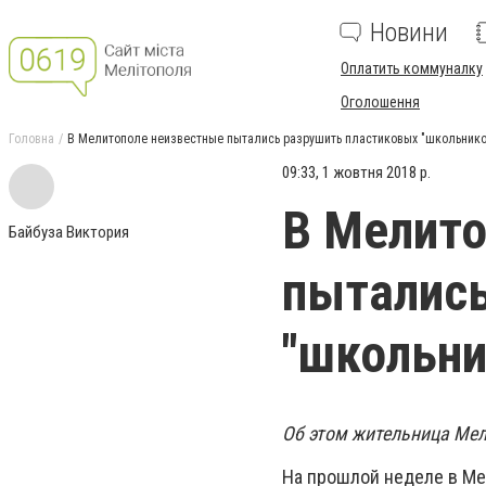
Новини
Оплатить коммуналку
Оголошення
Головна
В Мелитополе неизвестные пытались разрушить пластиковых "школьнико
09:33, 1 жовтня 2018 р.
В Мелито
Байбуза Виктория
пытались
"школьни
Об этом жительница Мел
На прошлой неделе в Ме