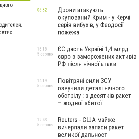
дного
Дрони атакують
08:52
окупований Крим - у Керчі
серія вибухів, у Феодосії
одителей.
пожежа
сетях
.
ЄС дасть Україні 1,4 млрд
16:18
5 серпня
євро з заморожених активів
РФ після нічної атаки
Повітряні сили ЗСУ
14:19
5 серпня
озвучили деталі нічного
обстрілу : з десятків ракет
– жодної збитої
Reuters - США майже
12:43
5 серпня
вичерпали запаси ракет
великої дальності