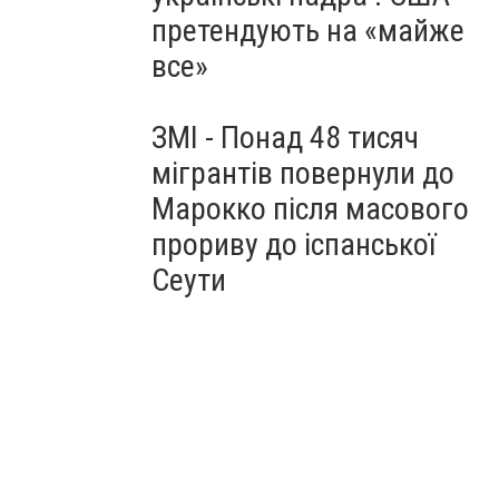
претендують на «майже
все»
ЗМІ - Понад 48 тисяч
мігрантів повернули до
Марокко після масового
прориву до іспанської
Сеути