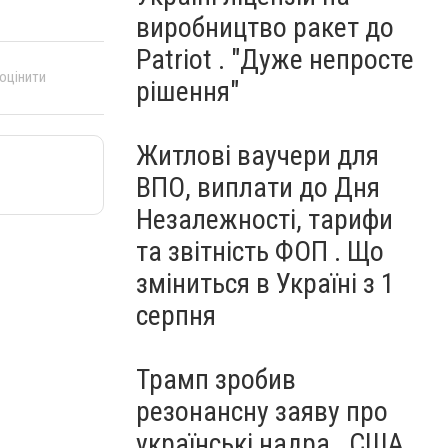
виробництво ракет до
Patriot . "Дуже непросте
 оцінити
рішення"
Житлові ваучери для
ВПО, виплати до Дня
Незалежності, тарифи
та звітність ФОП . Що
зміниться в Україні з 1
серпня
Трамп зробив
резонансну заяву про
українські надра . США