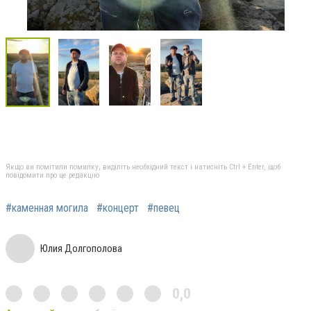
Якщо ви помітили помилку, виділіть необхідний текст і натисніть Ctrl + Enter, щоб
повідомити про це редакцію
#каменная могила
#концерт
#певец
Юлия Долгополова
0,0