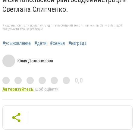
Светлана Слипченко.
Якщо ви помітили помилку, виділіть необхідний текст і натисніть Ctrl + Enter, щоб
повідомити про це редакцію
#усыновление
#дети
#семья
#награда
Юлия Долгополова
0,0
Авторизуйтесь
, щоб оцінити