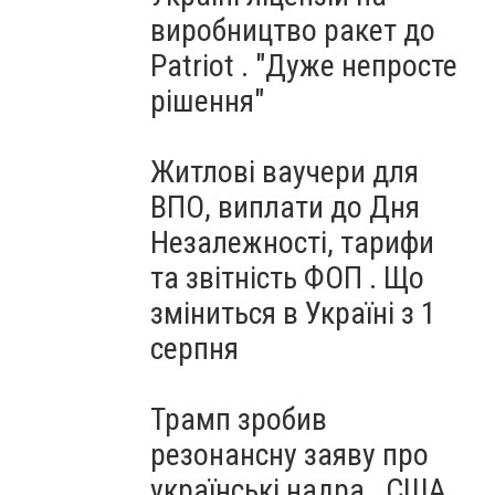
виробництво ракет до
Patriot . "Дуже непросте
рішення"
Житлові ваучери для
ВПО, виплати до Дня
Незалежності, тарифи
та звітність ФОП . Що
зміниться в Україні з 1
серпня
Трамп зробив
резонансну заяву про
українські надра . США