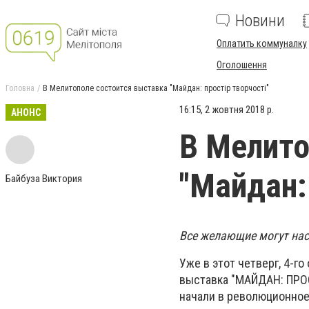
Новини
Оплатить коммуналку
Оголошення
Головна
В Мелитополе состоится выставка "Майдан: простір творчості"
16:15, 2 жовтня 2018 р.
АНОНС
В Мелито
"Майдан: 
Байбуза Виктория
Все желающие могут нас
Уже в этот четверг, 4-г
выставка "МАЙДАН: ПРОС
начали в революционное