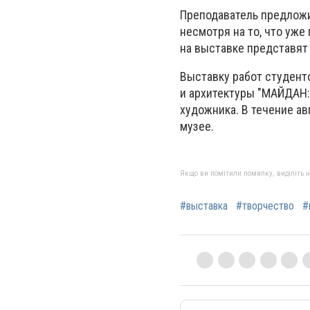
Преподаватель предложи
несмотря на то, что уж
на выставке представят
Выставку работ студент
и архитектуры "МАЙДАН:
художника. В течение а
музее.
Якщо ви помітили помилку, виділіть нео
#выставка
#творчество
#