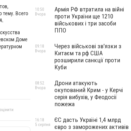
тов,
Армія РФ втратила на війні
10:50
 тему. Всего
Вчора
проти України ще 1210
А.
військових і три засоби
ППО
искусства
иевском Доме
Через військові зв'язки з
ературном
09:18
Вчора
Китаєм та рф США
розширили санкції проти
Куби
Дрони атакують
08:52
Вчора
окупований Крим - у Керчі
серія вибухів, у Феодосії
пожежа
 оцінити
ЄС дасть Україні 1,4 млрд
16:18
5 серпня
євро з заморожених активів