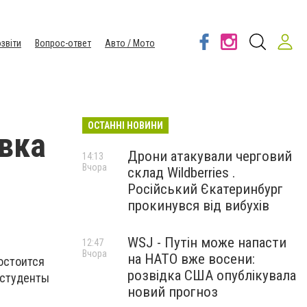
звіти
Вопрос-ответ
Авто / Мото
ОСТАННІ НОВИНИ
вка
Дрони атакували черговий
14:13
Вчора
склад Wildberries .
Російський Єкатеринбург
прокинувся від вибухів
WSJ - Путін може напасти
12:47
Вчора
на НАТО вже восени:
состоится
розвідка США опублікувала
 студенты
новий прогноз