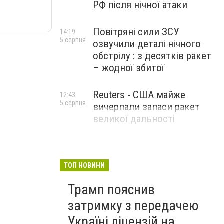
РФ після нічної атаки
Повітряні сили ЗСУ
14:19
5 серпня
озвучили деталі нічного
обстрілу : з десятків ракет
– жодної збитої
Reuters - США майже
12:43
5 серпня
вичерпали запаси ракет
великої дальності
ТОП НОВИНИ
Трамп пояснив
затримку з передачею
Україні ліцензій на