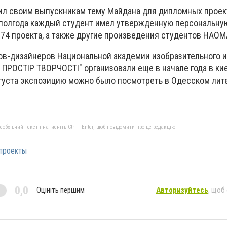
л своим выпускникам тему Майдана для дипломных проек
е полгода каждый студент имел утвержденную персональную
 74 проекта, а также другие произведения студентов НАОМ
ов-дизайнеров Национальной академии изобразительного 
 ПРОСТІР ТВОРЧОСТІ" организовали еще в начале года в к
вгуста экспозицию можно было посмотреть в Одесском лит
бхідний текст і натисніть Ctrl + Enter, щоб повідомити про це редакцію
проекты
0,0
Оцініть першим
Авторизуйтесь
, щоб