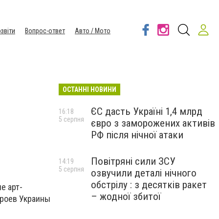
звіти
Вопрос-ответ
Авто / Мото
ОСТАННІ НОВИНИ
ЄС дасть Україні 1,4 млрд
16:18
5 серпня
євро з заморожених активів
РФ після нічної атаки
Повітряні сили ЗСУ
14:19
5 серпня
озвучили деталі нічного
обстрілу : з десятків ракет
е арт-
– жодної збитої
Героев Украины