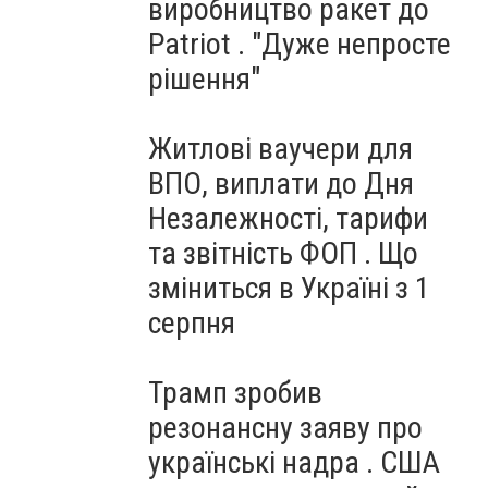
виробництво ракет до
Patriot . "Дуже непросте
рішення"
Житлові ваучери для
ВПО, виплати до Дня
Незалежності, тарифи
та звітність ФОП . Що
зміниться в Україні з 1
серпня
Трамп зробив
резонансну заяву про
українські надра . США