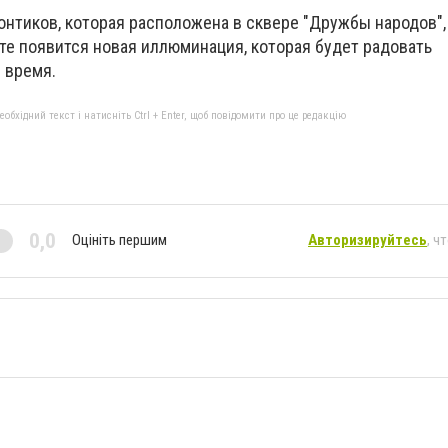
зонтиков, которая расположена в сквере "Дружбы народов"
те появится новая иллюминация, которая будет радовать
е время.
бхідний текст і натисніть Ctrl + Enter, щоб повідомити про це редакцію
0,0
Оцініть першим
Авторизируйтесь
, ч