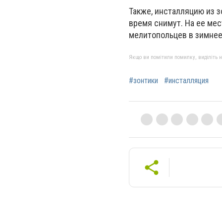
Также, инсталляцию из 
время снимут. На ее мес
мелитопольцев в зимне
Якщо ви помітили помилку, виділіть нео
#зонтики
#инсталляция