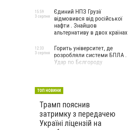
Єдиний НПЗ Грузії
15:59
3 серпня
відмовився від російської
нафти . Знайшов
альтернативу в двох країнах
Горить університет, де
12:33
3 серпня
розробляли системи БПЛА .
Удар по Бєлгороду
ТОП НОВИНИ
Трамп пояснив
затримку з передачею
Україні ліцензій на