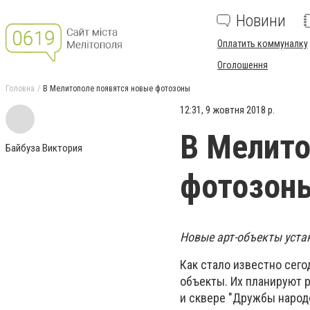
Новини
Оплатить коммуналку
Оголошення
Головна
В Мелитополе появятся новые фотозоны
12:31, 9 жовтня 2018 р.
В Мелито
Байбуза Виктория
фотозон
Новые арт-объекты уста
Как стало известно сего
объекты. Их планируют р
и сквере "Дружбы народ