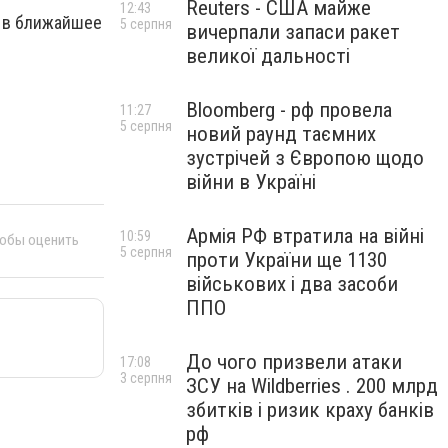
Reuters - США майже
12:43
, в ближайшее
5 серпня
вичерпали запаси ракет
великої дальності
Bloomberg - рф провела
11:27
5 серпня
новий раунд таємних
зустрічей з Європою щодо
війни в Україні
Армія РФ втратила на війні
10:59
тобы оценить
5 серпня
проти України ще 1130
військових і два засоби
ППО
До чого призвели атаки
17:08
3 серпня
ЗСУ на Wildberries . 200 млрд
збитків і ризик краху банків
рф