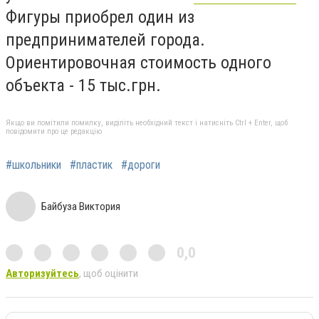
Фигуры приобрел один из
предпринимателей города.
Ориентировочная стоимость одного
объекта - 15 тыс.грн.
Якщо ви помітили помилку, виділіть необхідний текст і натисніть Ctrl + Enter, щоб
повідомити про це редакцію
#школьники
#пластик
#дороги
Байбуза Виктория
0,0
Авторизуйтесь
, щоб оцінити