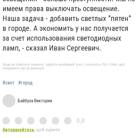
имеем права выключать освещение.
Наша задача - добавить светлых "пятен"
в городе. А экономить у нас получается
за счет использования светодиодных
ламп, - сказал Иван Сергеевич.
Якщо ви помітили помилку, виділіть необхідний текст і натисніть Ctrl + Enter, щоб
повідомити про це редакцію
#свет
#город
Байбуза Виктория
0,0
Авторизуйтесь
, щоб оцінити