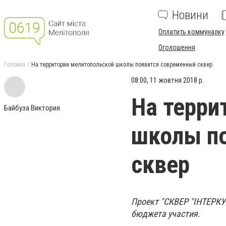
Новини
Оплатить коммуналку
Оголошення
Головна
На территории мелитопольской школы появится современный сквер
08:00, 11 жовтня 2018 р.
На терри
Байбуза Виктория
школы п
сквер
Проект "СКВЕР "ІНТЕРК
бюджета участия.