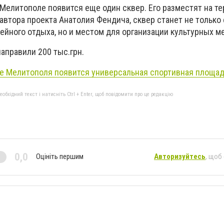
 Мелитополе появится еще один сквер. Его разместят на т
автора проекта Анатолия Фендича, сквер станет не только
ейного отдыха, но и местом для организации культурных 
аправили 200 тыс.грн.
не Мелитополя появится универсальная спортивная площад
бхідний текст і натисніть Ctrl + Enter, щоб повідомити про це редакцію
0,0
Оцініть першим
Авторизуйтесь
, щоб