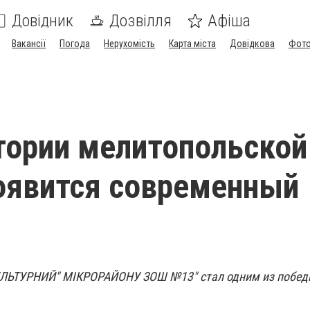
Довідник
Дозвілля
Афіша
Вакансії
Погода
Нерухомість
Карта міста
Довідкова
Фото
тории мелитопольской
оявится современный
УЛЬТУРНИЙ" МІКРОРАЙОНУ ЗОШ №13" стал одним из побед