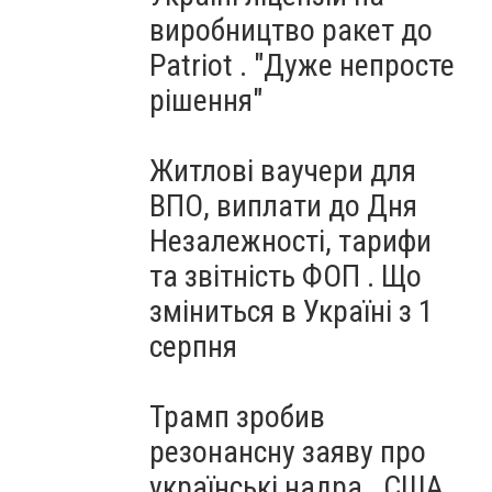
виробництво ракет до
Patriot . "Дуже непросте
рішення"
Житлові ваучери для
ВПО, виплати до Дня
Незалежності, тарифи
та звітність ФОП . Що
зміниться в Україні з 1
серпня
Трамп зробив
резонансну заяву про
українські надра . США