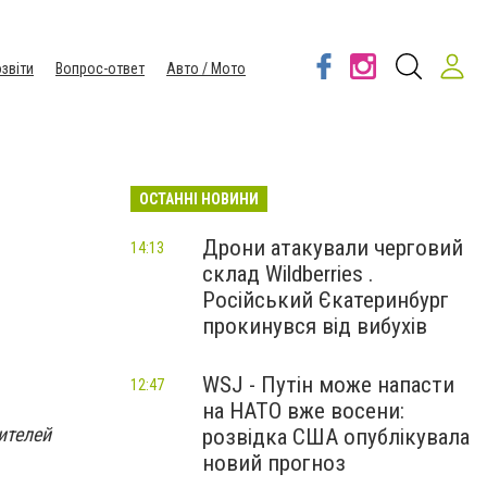
звіти
Вопрос-ответ
Авто / Мото
ОСТАННІ НОВИНИ
Дрони атакували черговий
14:13
склад Wildberries .
Російський Єкатеринбург
прокинувся від вибухів
WSJ - Путін може напасти
12:47
на НАТО вже восени:
ителей
розвідка США опублікувала
новий прогноз