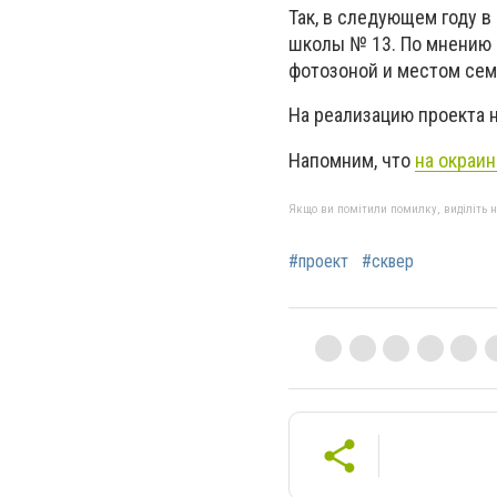
Так, в следующем году в
школы № 13. По мнению 
фотозоной и местом сем
На реализацию проекта н
Напомним, что
на окраи
Якщо ви помітили помилку, виділіть нео
#проект
#сквер