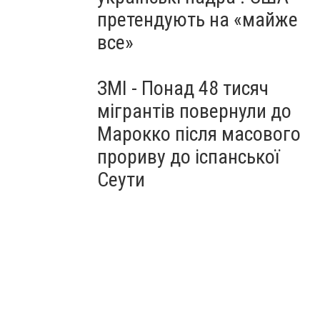
претендують на «майже
все»
ЗМІ - Понад 48 тисяч
мігрантів повернули до
Марокко після масового
прориву до іспанської
Сеути