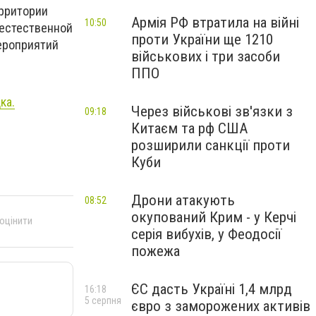
ерритории
Армія РФ втратила на війні
10:50
 естественной
проти України ще 1210
мероприятий
військових і три засоби
ППО
ка.
Через військові зв'язки з
09:18
Китаєм та рф США
розширили санкції проти
Куби
Дрони атакують
08:52
окупований Крим - у Керчі
 оцінити
серія вибухів, у Феодосії
пожежа
ЄС дасть Україні 1,4 млрд
16:18
5 серпня
євро з заморожених активів