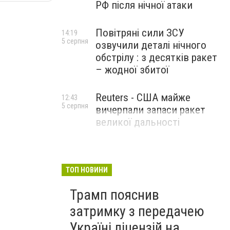
РФ після нічної атаки
Повітряні сили ЗСУ
14:19
5 серпня
озвучили деталі нічного
обстрілу : з десятків ракет
– жодної збитої
Reuters - США майже
12:43
5 серпня
вичерпали запаси ракет
великої дальності
ТОП НОВИНИ
Трамп пояснив
затримку з передачею
Україні ліцензій на