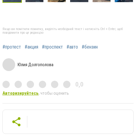
Якщо ви помітили помилку, виділіть необхідний текст і натисніть Ctrl + Enter, щоб
повідомити про це редакцію
#протест
#акция
#проспект
#авто
#бензин
Юлия Долгополова
0,0
Авторизируйтесь
, чтобы оценить