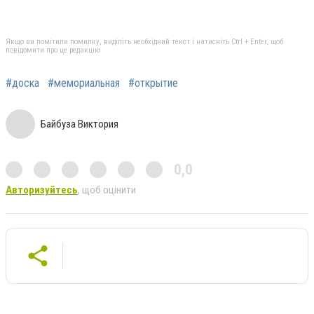
Якщо ви помітили помилку, виділіть необхідний текст і натисніть Ctrl + Enter, щоб
повідомити про це редакцію
#доска
#мемориальная
#открытие
Байбуза Виктория
0,0
Авторизуйтесь
, щоб оцінити