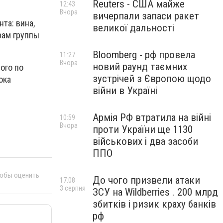
Reuters - США майже
12:43
Вчора
вичерпали запаси ракет
та: вина,
великої дальності
рам группы
Bloomberg - рф провела
11:27
Вчора
новий раунд таємних
ого по
зустрічей з Європою щодо
ока
війни в Україні
Армія РФ втратила на війні
10:59
Вчора
проти України ще 1130
військових і два засоби
ППО
тобы оценить
До чого призвели атаки
17:08
3 серпня
ЗСУ на Wildberries . 200 млрд
збитків і ризик краху банків
рф