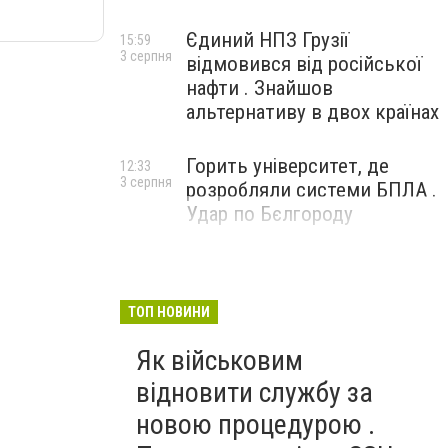
Єдиний НПЗ Грузії
15:59
3 серпня
відмовився від російської
нафти . Знайшов
альтернативу в двох країнах
Горить університет, де
12:33
3 серпня
розробляли системи БПЛА .
Удар по Бєлгороду
ТОП НОВИНИ
Як військовим
відновити службу за
новою процедурою .