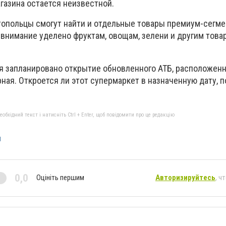
агазина остается неизвестной.
топольцы смогут найти и отдельные товары премиум-сегмен
 внимание уделено фруктам, овощам, зелени и другим това
ря запланировано открытие обновленного АТБ, расположенн
рная. Откроется ли этот супермаркет в назначенную дату, п
бхідний текст і натисніть Ctrl + Enter, щоб повідомити про це редакцію
н
0,0
Оцініть першим
Авторизируйтесь
, ч