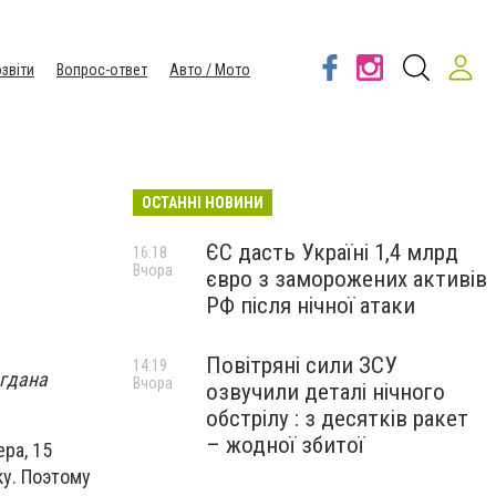
звіти
Вопрос-ответ
Авто / Мото
ОСТАННІ НОВИНИ
ЄС дасть Україні 1,4 млрд
16:18
Вчора
євро з заморожених активів
РФ після нічної атаки
Повітряні сили ЗСУ
14:19
огдана
Вчора
озвучили деталі нічного
обстрілу : з десятків ракет
– жодної збитої
ра, 15
ку. Поэтому