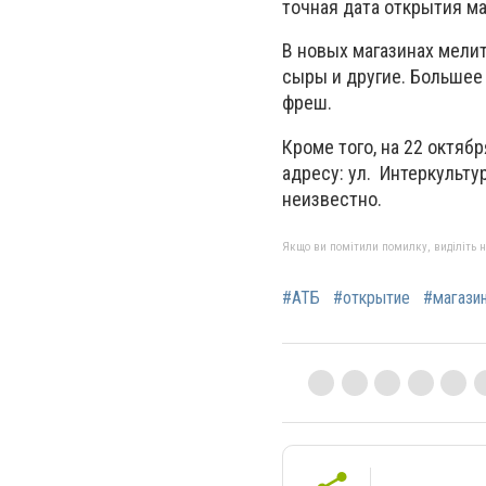
точная дата открытия м
В новых магазинах мели
сыры и другие. Большее
фреш.
Кроме того, на 22 октяб
адресу: ул. Интеркульту
неизвестно.
Якщо ви помітили помилку, виділіть нео
#АТБ
#открытие
#магази