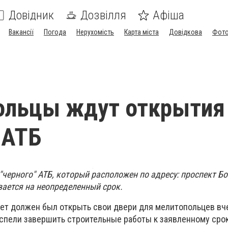
Довідник
Дозвілля
Афіша
Вакансії
Погода
Нерухомість
Карта міста
Довідкова
Фото
ольцы ждут открытия
 АТБ
"черного" АТБ, который расположен по адресу: проспект Б
ается на неопределенный срок.
т должен был открыть свои двери для мелитопольцев вче
успели завершить строительные работы к заявленному сро