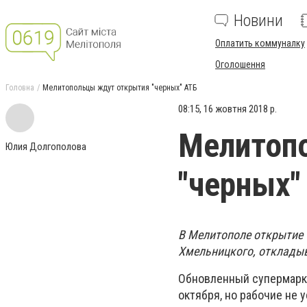
Новини
Оплатить коммуналку
Оголошення
Головна
Мелитопольцы ждут открытия "черных" АТБ
08:15, 16 жовтня 2018 р.
Мелитоп
Юлия Долгополова
"черных"
В Мелитополе открытие 
Хмельницкого, откладыв
Обновленный супермарке
октября, но рабочие не 