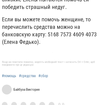
победить страшный недуг.
Если вы можете помочь женщине, то
перечислить средства можно на
банковскую карту: 5168 7573 4609 4073
(Елена Федько).
Якщо ви помітили помилку, виділіть необхідний текст і натисніть Ctrl + Enter, щоб
повідомити про це редакцію
#помощь
#средства
#сбор
Байбуза Виктория
0,0