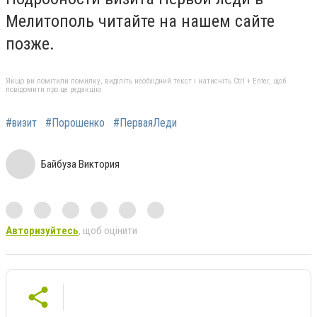
Мелитополь читайте на нашем сайте
позже.
Якщо ви помітили помилку, виділіть необхідний текст і натисніть Ctrl + Enter, щоб
повідомити про це редакцію
#визит
#Порошенко
#ПерваяЛеди
Байбуза Виктория
Авторизуйтесь
, щоб оцінити