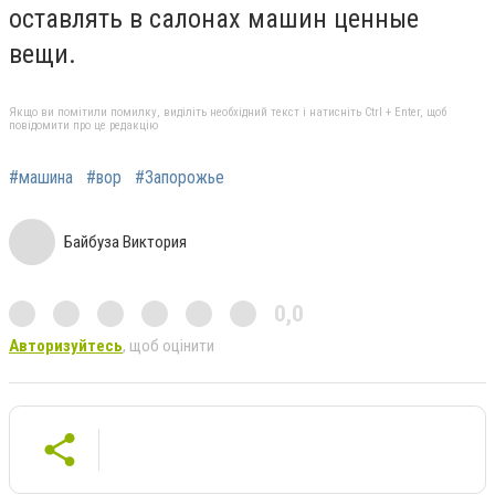
оставлять в салонах машин ценные
вещи.
Якщо ви помітили помилку, виділіть необхідний текст і натисніть Ctrl + Enter, щоб
повідомити про це редакцію
#машина
#вор
#Запорожье
Байбуза Виктория
0,0
Авторизуйтесь
, щоб оцінити