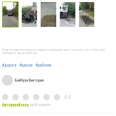
Якщо ви помітили помилку, виділіть необхідний текст і натисніть Ctrl + Enter, щоб
повідомити про це редакцію
#дорога
#школа
#рабочие
Байбуза Виктория
0,0
Авторизуйтесь
, щоб оцінити