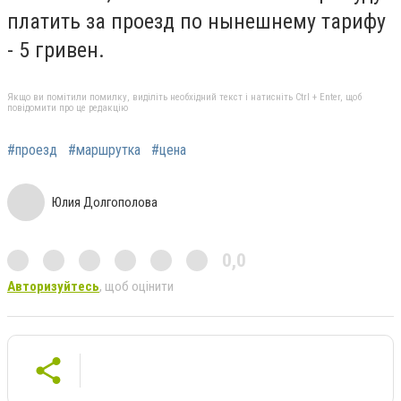
платить за проезд по нынешнему тарифу
- 5 гривен.
Якщо ви помітили помилку, виділіть необхідний текст і натисніть Ctrl + Enter, щоб
повідомити про це редакцію
#проезд
#маршрутка
#цена
Юлия Долгополова
0,0
Авторизуйтесь
, щоб оцінити