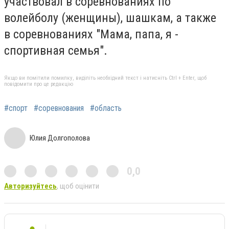
участвовал в соревнованиях по
волейболу (женщины), шашкам, а также
в соревнованиях "Мама, папа, я -
спортивная семья".
Якщо ви помітили помилку, виділіть необхідний текст і натисніть Ctrl + Enter, щоб
повідомити про це редакцію
#спорт
#соревнования
#область
Юлия Долгополова
0,0
Авторизуйтесь
, щоб оцінити