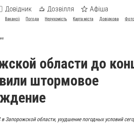
Довідник
Дозвілля
Афіша
Вакансії
Погода
Нерухомість
Карта міста
Довідкова
Фото
ние
жской области до кон
явили штормовое
еждение
 в Запорожской области, ухудшение погодных условий сег