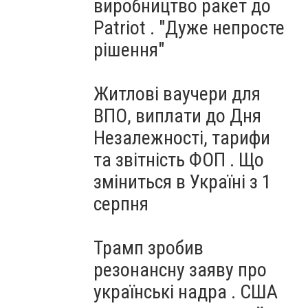
виробництво ракет до
Patriot . "Дуже непросте
рішення"
Житлові ваучери для
ВПО, виплати до Дня
Незалежності, тарифи
та звітність ФОП . Що
зміниться в Україні з 1
серпня
Трамп зробив
резонансну заяву про
українські надра . США