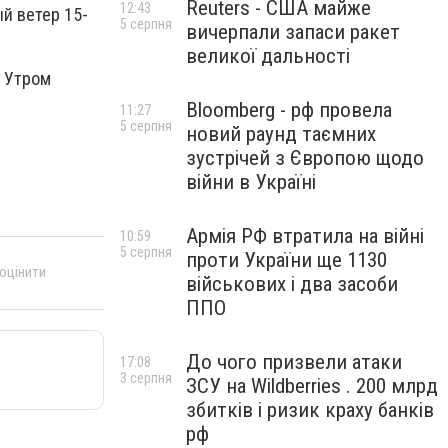
Reuters - США майже
12:43
й ветер 15-
5 серпня
вичерпали запаси ракет
великої дальності
. Утром
Bloomberg - рф провела
11:27
5 серпня
новий раунд таємних
зустрічей з Європою щодо
війни в Україні
Армія РФ втратила на війні
10:59
5 серпня
проти України ще 1130
 оцінити
військових і два засоби
ППО
До чого призвели атаки
17:08
3 серпня
ЗСУ на Wildberries . 200 млрд
збитків і ризик краху банків
рф