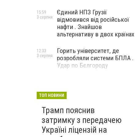
Єдиний НПЗ Грузії
15:59
3 серпня
відмовився від російської
нафти . Знайшов
альтернативу в двох країнах
Горить університет, де
12:33
3 серпня
розробляли системи БПЛА .
Удар по Бєлгороду
ТОП НОВИНИ
Трамп пояснив
затримку з передачею
Україні ліцензій на