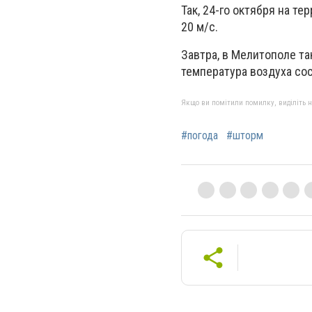
Так, 24-го октября на т
20 м/с.
Завтра, в Мелитополе т
температура воздуха сост
Якщо ви помітили помилку, виділіть нео
#погода
#шторм