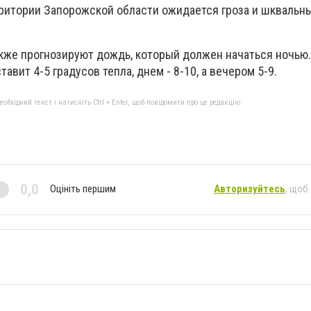
ерритории Запорожской области ожидается гроза и шквальны
акже прогнозируют дождь, который должен начаться ночью
авит 4-5 градусов тепла, днем - 8-10, а вечером 5-9.
бхідний текст і натисніть Ctrl + Enter, щоб повідомити про це редакцію
0,0
Оцініть першим
Авторизуйтесь
, щоб