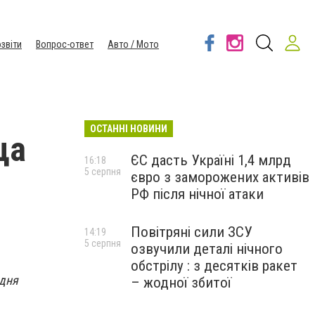
звіти
Вопрос-ответ
Авто / Мото
ОСТАННІ НОВИНИ
ца
ЄС дасть Україні 1,4 млрд
16:18
5 серпня
євро з заморожених активів
РФ після нічної атаки
Повітряні сили ЗСУ
14:19
5 серпня
озвучили деталі нічного
обстрілу : з десятків ракет
одня
– жодної збитої