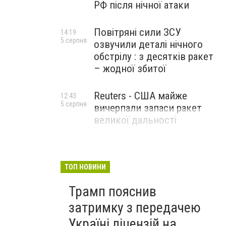
РФ після нічної атаки
Повітряні сили ЗСУ
14:19
5 серпня
озвучили деталі нічного
обстрілу : з десятків ракет
– жодної збитої
Reuters - США майже
12:43
5 серпня
вичерпали запаси ракет
великої дальності
ТОП НОВИНИ
Трамп пояснив
затримку з передачею
Україні ліцензій на