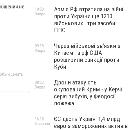
ообщений не
Армія РФ втратила на війні
10:50
Вчора
проти України ще 1210
військових і три засоби
ППО
Через військові зв'язки з
09:18
Вчора
Китаєм та рф США
розширили санкції проти
Куби
тобы оценить
Дрони атакують
08:52
Вчора
окупований Крим - у Керчі
серія вибухів, у Феодосії
пожежа
ЄС дасть Україні 1,4 млрд
16:18
5 серпня
євро з заморожених активів