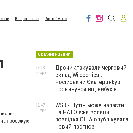
звіти
Вопрос-ответ
Авто / Мото
ОСТАННІ НОВИНИ
л
Дрони атакували черговий
14:13
Вчора
склад Wildberries .
Російський Єкатеринбург
прокинувся від вибухів
WSJ - Путін може напасти
12:47
Вчора
на НАТО вже восени:
оинов-
розвідка США опублікувала
 на проезжую
новий прогноз