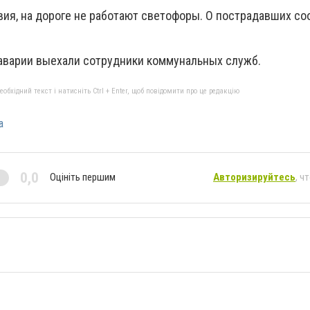
вия, на дороге не работают светофоры. О пострадавших с
аварии выехали сотрудники коммунальных служб.
бхідний текст і натисніть Ctrl + Enter, щоб повідомити про це редакцію
а
0,0
Оцініть першим
Авторизируйтесь
, ч