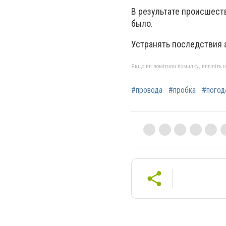
В результате происшест
было.
Устранять последствия 
Якщо ви помітили помилку, виділіть нео
#провода
#пробка
#погод