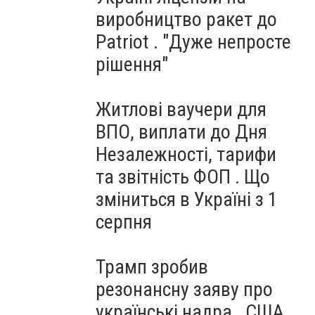
виробництво ракет до
Patriot . "Дуже непросте
рішення"
Житлові ваучери для
ВПО, виплати до Дня
Незалежності, тарифи
та звітність ФОП . Що
зміниться в Україні з 1
серпня
Трамп зробив
резонансну заяву про
українські надра . США