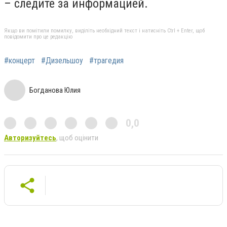
– следите за информацией.
Якщо ви помітили помилку, виділіть необхідний текст і натисніть Ctrl + Enter, щоб
повідомити про це редакцію
#концерт
#Дизельшоу
#трагедия
Богданова Юлия
0,0
Авторизуйтесь
, щоб оцінити