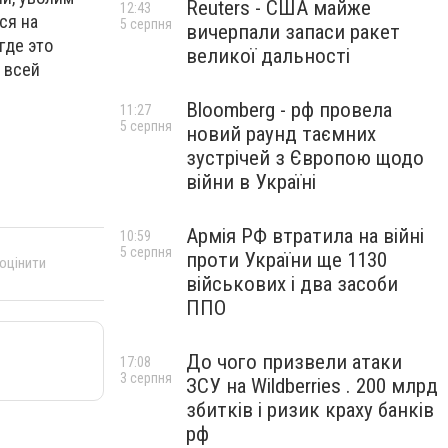
Reuters - США майже
12:43
ся на
5 серпня
вичерпали запаси ракет
где это
великої дальності
 всей
Bloomberg - рф провела
11:27
5 серпня
новий раунд таємних
зустрічей з Європою щодо
війни в Україні
Армія РФ втратила на війні
10:59
5 серпня
проти України ще 1130
 оцінити
військових і два засоби
ППО
До чого призвели атаки
17:08
3 серпня
ЗСУ на Wildberries . 200 млрд
збитків і ризик краху банків
рф