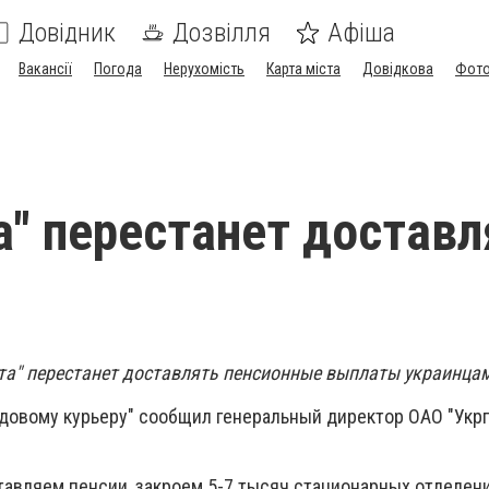
Довідник
Дозвілля
Афіша
Вакансії
Погода
Нерухомість
Карта міста
Довідкова
Фото
а" перестанет доставл
чта" перестанет доставлять пенсионные выплаты украинца
ядовому курьеру" сообщил генеральный директор ОАО "Укрп
ставляем пенсии, закроем 5-7 тысяч стационарных отделен