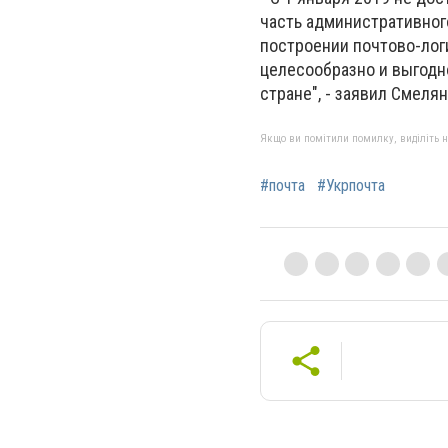
часть административног
построении почтово-логи
целесообразно и выгодно
стране", - заявил Смелян
Якщо ви помітили помилку, виділіть нео
#почта
#Укрпочта