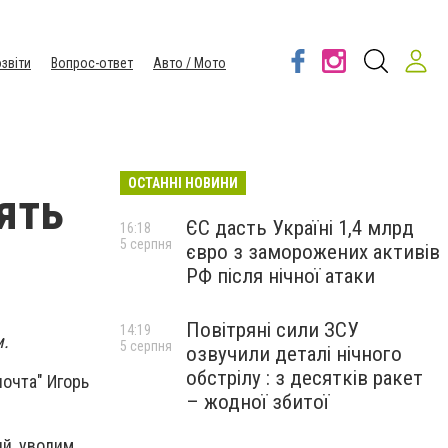
звіти
Вопрос-ответ
Авто / Мото
ОСТАННІ НОВИНИ
ять
ЄС дасть Україні 1,4 млрд
16:18
5 серпня
євро з заморожених активів
РФ після нічної атаки
Повітряні сили ЗСУ
14:19
м.
5 серпня
озвучили деталі нічного
обстрілу : з десятків ракет
очта" Игорь
– жодної збитої
ий, уволим