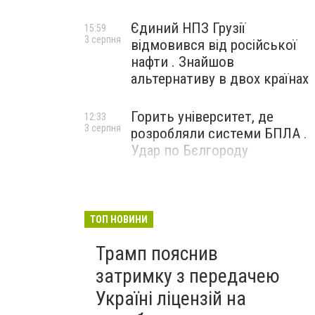
Єдиний НПЗ Грузії
15:59
3 серпня
відмовився від російської
нафти . Знайшов
альтернативу в двох країнах
Горить університет, де
12:33
3 серпня
розробляли системи БПЛА .
Удар по Бєлгороду
ТОП НОВИНИ
Трамп пояснив
затримку з передачею
Україні ліцензій на