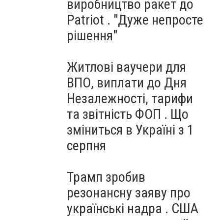
виробництво ракет до
Patriot . "Дуже непросте
рішення"
Житлові ваучери для
ВПО, виплати до Дня
Незалежності, тарифи
та звітність ФОП . Що
зміниться в Україні з 1
серпня
Трамп зробив
резонансну заяву про
українські надра . США