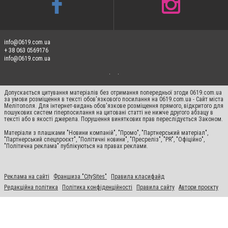
info@0619.com.ua
+ 38 063 0569176
info@0619.com.ua
Допускається цитування матеріалів без отримання попередньої згоди 0619.com.ua
за умови розміщення в тексті обов'язкового посилання на 0619.com.ua - Сайт міста
Мелітополя. Для інтернет-видань обов'язкове розміщення прямого, відкритого для
пошукових систем гіперпосилання на цитовані статті не нижче другого абзацу в
тексті або в якості джерела. Порушення виняткових прав переслідується Законом.
Матеріали з плашками "Новини компаній", "Промо", "Партнерський матеріал",
"Партнерський спецпроєкт", "Політичні новини", "Пресреліз", "PR", "Офіційно",
"Політична реклама" публікуються на правах реклами.
Реклама на сайті
Франшиза "CitySites"
Правила класифайд
Редакційна політика
Політика конфіденційності
Правила сайту
Автори проєкту