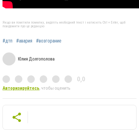
Якщо ви помітили помилку, виділіть необхідний текст і натисніть Ctrl + Enter, щоб
повідомити про це редакцію
#дтп
#авария
#возгорание
Юлия Долгополова
0,0
Авторизируйтесь
, чтобы оценить