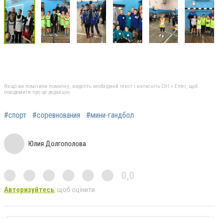
Якщо ви помітили помилку, виділіть необхідний текст і натисніть Ctrl + Enter, щоб
повідомити про це редакцію
#спорт
#соревнования
#мини-гандбол
Юлия Долгополова
0,0
Авторизуйтесь
, щоб оцінити